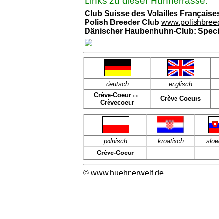
Links zu dieser Hühnerrasse:
Club Suisse des Volailles Française
Polish Breeder Club
www.polishbree
Dänischer Haubenhuhn-Club: Speci
deutsch
englisch
Crève-Coeur
od.
Crève Coeurs
Crèvecoeur
polnisch
kroatisch
slow
Crève-Coeur
©
www.huehnerwelt.de