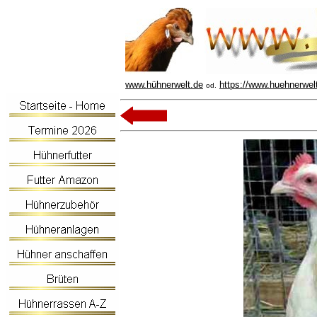
www.hühnerwelt.de
https://www.huehnerwel
od.