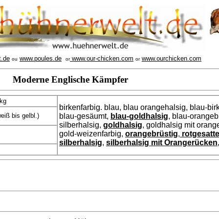
t.de
www.poules.de
www.our-chicken.com
www.ourchicken.com
ou
or
or
Moderne Englische Kämpfer
 kg
birkenfarbig. blau, blau orangehalsig, blau-bir
iß bis gelbl.)
blau-gesäumt,
blau-goldhalsig
, blau-orangebr
silberhalsig,
goldhalsig
, goldhalsig mit oran
gold-weizenfarbig,
orangebrüstig
,
rotgesattel
silberhalsig
,
silberhalsig mit Orangerücken