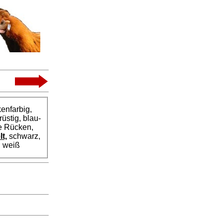
kenfarbig,
üstig, blau-
ge Rücken,
t,
schwarz,
, weiß