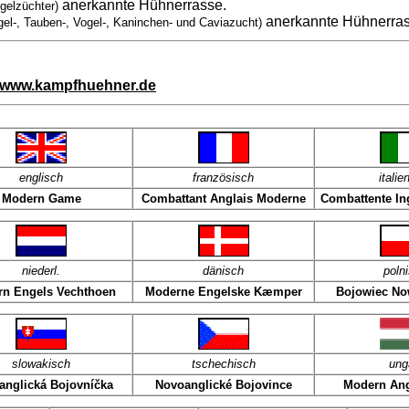
anerkannte Hühnerrasse.
gelzüchter)
anerkannte Hühnerra
gel-, Tauben-, Vogel-, Kaninchen- und Caviazucht)
www.kampfhuehner.de
englisch
französisch
italie
Modern Game
Combattant Anglais Moderne
Combattente In
niederl.
dänisch
poln
n Engels Vechthoen
Moderne Engelske Kæmper
Bojowiec No
slowakisch
tschechisch
ung
anglická Bojovníčka
Novoanglické Bojovince
Modern Ang