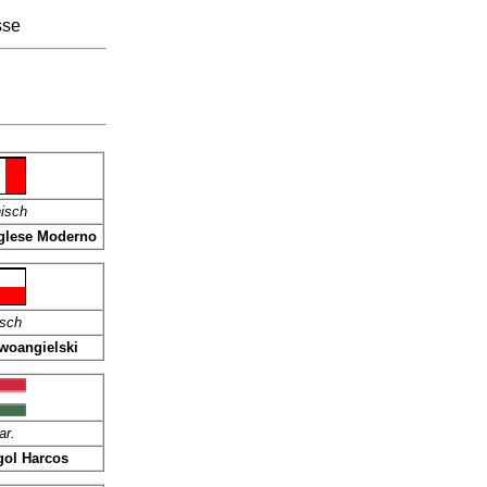
sse
nisch
glese Moderno
isch
woangielski
ar.
ol Harcos