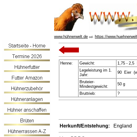
www.hühnerwelt.de
https://www.huehnerwel
od.
Henne:
Gewicht:
1,75 - 2,5
Legeleistung im 1.
90 Eier (we
Jahr:
Bruteier-
50 g
Mindestgewicht:
Bruttrieb:
?
Herkunft/Entstehung:
England