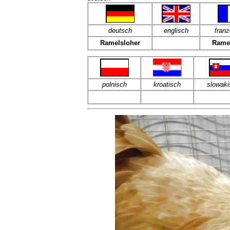
deutsch
englisch
fran
Ramelsloher
Ramel
polnisch
kroatisch
slowaki