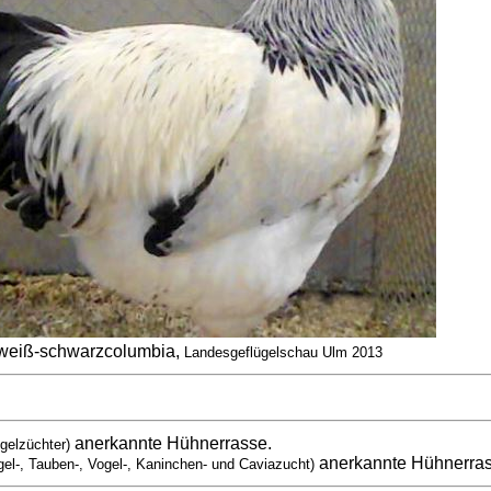
weiß-schwarzcolumbia,
Landesgeflügelschau Ulm 2013
anerkannte Hühnerrasse.
gelzüchter)
anerkannte Hühnerra
gel-, Tauben-, Vogel-, Kaninchen- und Caviazucht)