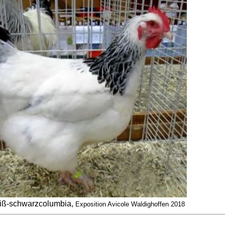
iß-schwarzcolumbia,
Exposition Avicole Waldighoffen 2018