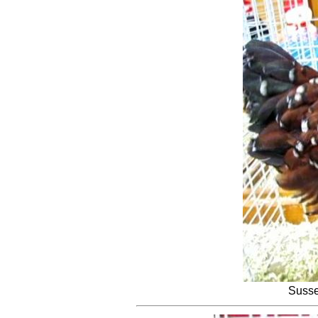
Susse