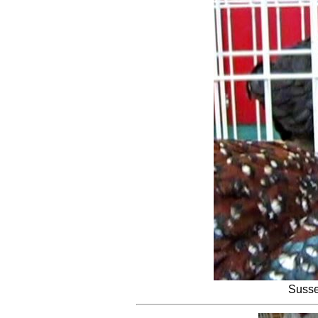
Susse