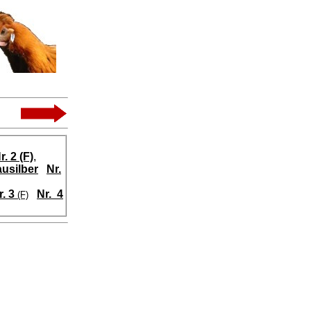
r. 2 (F)
,
ausilber
Nr.
r. 3
Nr. 4
(F)