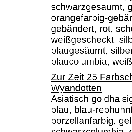
schwarzgesäumt, g
orangefarbig-gebän
gebändert, rot, sc
weißgescheckt, silb
blaugesäumt, silbe
blaucolumbia, wei
Zur Zeit 25 Farbsc
Wyandotten
Asiatisch goldhalsig
blau, blau-rebhuhn
porzellanfarbig, ge
schwarzcolumbia, g