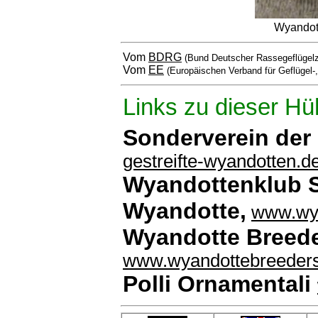
Wyandot
Vom
BDRG
(Bund Deutscher Rassegeflügelz
Vom
EE
(Europäischen Verband für Geflügel-
Links zu dieser Hü
Sonderverein der
gestreifte-wyandotten.d
Wyandottenklub S
Wyandotte,
www.wya
Wyandotte Breede
www.wyandottebreeders
Polli Ornamentali