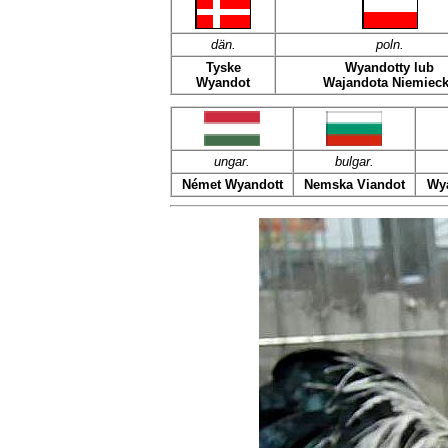
dän
.
poln
.
Tyske
Wyandotty lub
Wyandot
Wajandota Niemiec
ungar.
bulgar.
Német Wyandott
Nemska Viandot
Wy