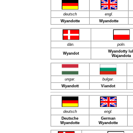
deutsch
engl.
Wyandotte
Wyandotte
dän
.
poln
.
Wyandotty lu
Wyandot
Wajandota
ungar.
bulgar.
Wyandott
Viandot
deutsch
engl.
Deutsche
German
Wyandotte
Wyandotte