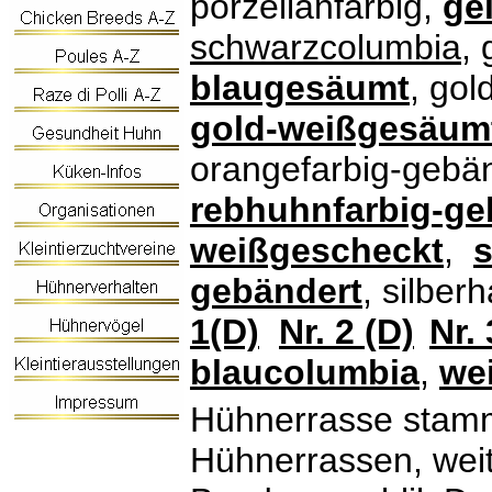
porzellanfarbig,
ge
schwarzcolumbia
,
blaugesäumt
, gol
gold-weißgesäum
orangefarbig-gebä
rebhuhnfarbig-ge
weißgescheckt
,
s
gebändert
, silber
1(D)
Nr. 2 (D)
Nr. 
blaucolumbia
,
we
Hühnerrasse stamm
Hühnerrassen, weit