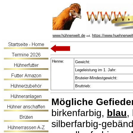
www.hühnerwelt.de
https://www.huehnerwel
od.
Henne:
Gewicht:
Legeleistung im 1. Jahr:
Bruteier-Mindestgewicht:
Bruttrieb:
Mögliche Gefieder
birkenfarbig,
blau
,
silberfarbig-gebän