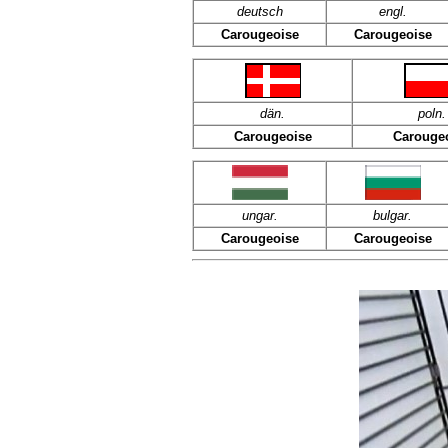
deutsch
engl
.
Carougeoise
Carougeoise
dän
.
poln
.
Carougeoise
Carouge
ungar.
bulgar.
Carougeoise
Carougeoise