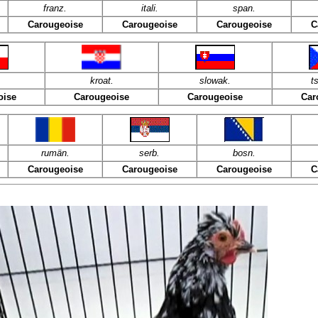
franz
.
itali
.
span
.
Carougeoise
Carougeoise
Carougeoise
C
kroat
.
slowak.
t
oise
Carougeoise
Carougeoise
Car
rumän.
serb.
bosn.
Carougeoise
Carougeoise
Carougeoise
C