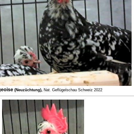
geoise
(Neuzüchtung),
Nat. Geflügelschau Schweiz 2022