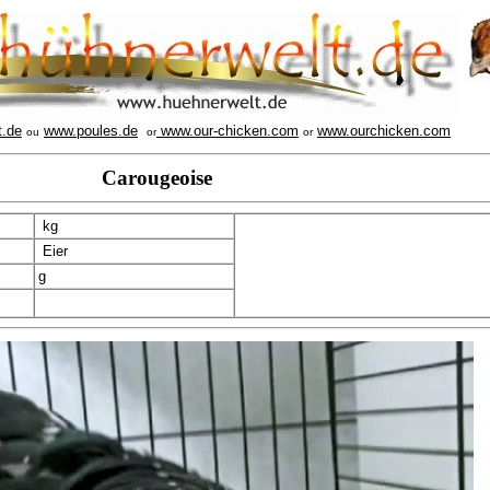
t.de
www.poules.de
www.our-chicken.com
www.ourchicken.com
ou
or
or
Carougeoise
kg
Eier
g