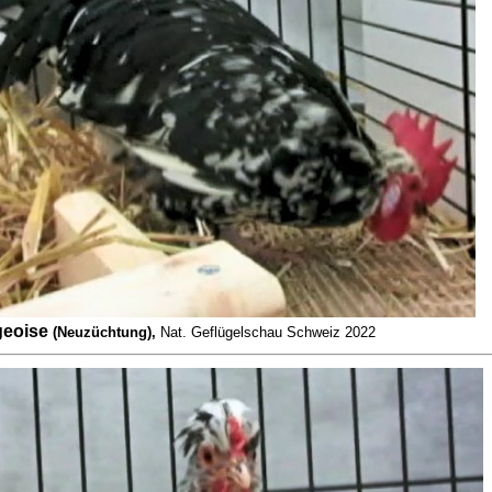
geoise
(Neuzüchtung),
Nat. Geflügelschau Schweiz 2022