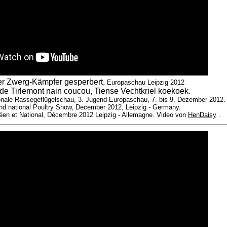
er Zwerg-Kämpfer gesperbert,
Europaschau Leipzig 2012
de Tirlemont nain coucou, Tiense Vechtkriel koekoek.
onale Rassegeflügelschau, 3. Jugend-Europaschau, 7. bis 9. Dezember 2012.
d national Poultry Show, December 2012, Leipzig - Germany.
éen et National, Décembre 2012 Leipzig - Allemagne. Video von
HenDaisy
.