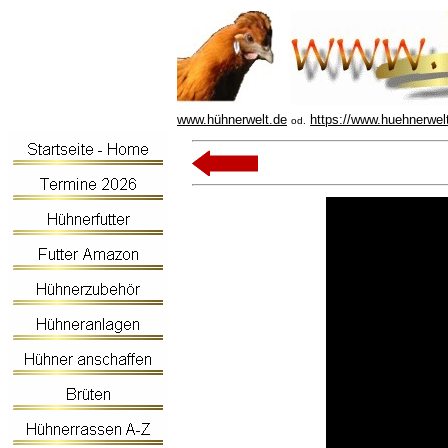
www.hühnerwelt.de
https://www.huehnerwel
od.