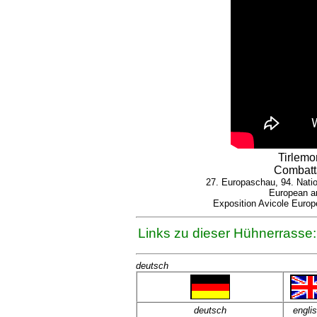
Tirlem
Combatta
27. Europaschau, 94. Nati
European an
Exposition Avicole Europ
Links zu dieser Hühnerrasse:
deutsch
deutsch
engli