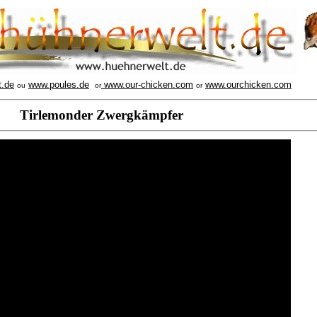
t.de
www.poules.de
www.our-chicken.com
www.ourchicken.com
ou
or
or
Tirlemonder Zwergkämpfer