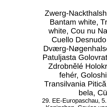
Zwerg-Nackthalsh
Bantam white, 
white, Cou nu Na
Cuello Desnudo 
Dværg-Nøgenhalse 
Patuljasta Golovrat
Zdrobnělé Holokr
fehér, Golosh
Transilvania Pitic
bela, C
29. EE-Europaschau, 5.