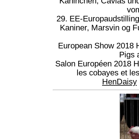
Kaninchen, Cavias und
vom
29. EE-Europaudstilling
Kaniner, Marsvin og F
European Show 2018 He
Pigs 
Salon Européen 2018 Hern
les cobayes et l
HenDaisy