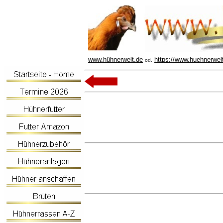
www.hühnerwelt.de
https://www.huehnerwel
od.