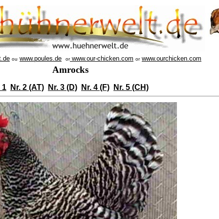
t.de
www.poules.de
www.our-chicken.com
www.ourchicken.com
ou
or
or
Amrocks
 1
Nr. 2 (AT)
Nr. 3 (D)
Nr. 4 (F)
Nr. 5 (CH)