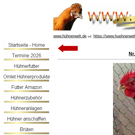
www.hühnerwelt.de
https://www.huehnerwel
od.
Nr.