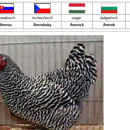
lowakisch
tschechisch
ungar.
bulgarisch
Amrox
Amroksky
Amrock
Amrok