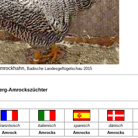
mrockhahn,
Badische Landesgeflügelschau 2015
werg-Amrockszüchter
französisch
italienisch
spanisch
dänisch
Amrock
Amrocks
Amrocks
Amrocks