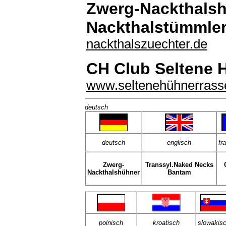
Zwerg-Nackthals
Nackthalstümmler
nackthalszuechter.de
CH Club Seltene 
www.seltenehühnerrass
deutsch
deutsch
englisch
fr
Zwerg-
Transsyl.Naked Necks
Nackthalshühner
Bantam
polnisch
kroatisch
slowakis