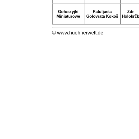
Gołoszyjki
Patuljasta
Zdr.
Miniaturowe
Golovrata Kokoš
Holokrč
©
www.huehnerwelt.de