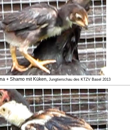
na + Shamo mit Küken,
Jungtierschau des KTZV Basel 2013