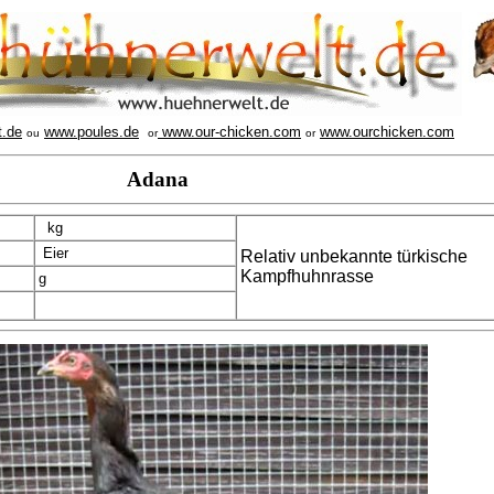
t.de
www.poules.de
www.our-chicken.com
www.ourchicken.com
ou
or
or
Adana
kg
Eier
Relativ unbekannte türkische
Kampfhuhnrasse
g