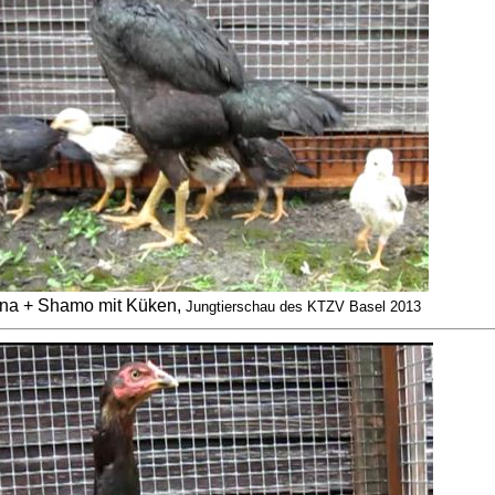
na + Shamo mit Küken,
Jungtierschau des KTZV Basel 2013