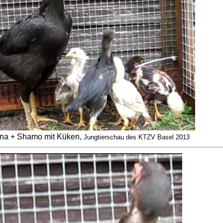
na + Shamo mit Küken,
Jungtierschau des KTZV Basel 2013