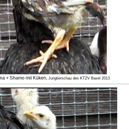
na + Shamo mit Küken,
Jungtierschau des KTZV Basel 2013